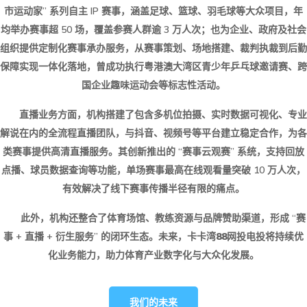
市运动家” 系列自主 IP 赛事，涵盖足球、篮球、羽毛球等大众项目，年
均举办赛事超 50 场，覆盖参赛人群逾 3 万人次；也为企业、政府及社会
组织提供定制化赛事承办服务，从赛事策划、场地搭建、裁判执裁到后勤
保障实现一体化落地，曾成功执行粤港澳大湾区青少年乒乓球邀请赛、跨
国企业趣味运动会等标志性活动。
直播业务方面，机构搭建了包含多机位拍摄、实时数据可视化、专业
解说在内的全流程直播团队，与抖音、视频号等平台建立稳定合作，为各
类赛事提供高清直播服务。其创新推出的 “赛事云观赛” 系统，支持回放
点播、球员数据查询等功能，单场赛事最高在线观看量突破 10 万人次，
有效解决了线下赛事传播半径有限的痛点。
此外，机构还整合了体育场馆、教练资源与品牌赞助渠道，形成 “赛
事 + 直播 + 衍生服务” 的闭环生态。未来，
卡卡湾88网投电投
将持续优
化业务能力，助力体育产业数字化与大众化发展。
我们的未来